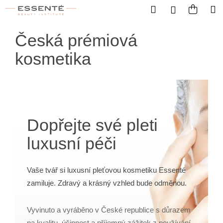
Košík
Přejít na obsah
Hledat
Nákup
M
Přihlášení
Zpět
Zpět
Postranní panel
Česká prémiová
C
kosmetika
o
p
o
t
ř
Dopřejte své pleti
e
luxusní péči
b
u
j
Vaše tvář si luxusní pleťovou kosmetiku Essenté
e
zamiluje. Zdravý a krásný vzhled bude odměnou.
t
e
Vyvinuto a vyráběno v České republice s důrazem
n
na kvalitu, účinnost a příjemný zážitek z používání.