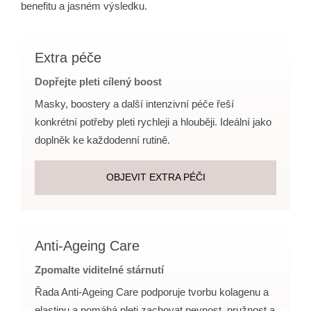
benefitu a jasném výsledku.
Extra péče
Dopřejte pleti cílený boost
Masky, boostery a další intenzivní péče řeší
konkrétní potřeby pleti rychleji a hlouběji. Ideální jako
doplněk ke každodenní rutině.
OBJEVIT EXTRA PÉČI
Anti-Ageing Care
Zpomalte viditelné stárnutí
Řada Anti-Ageing Care podporuje tvorbu kolagenu a
elastinu a pomáhá pleti zachovat pevnost, pružnost a