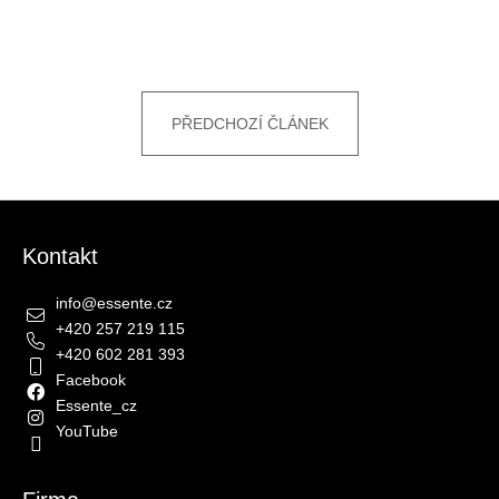
PŘEDCHOZÍ ČLÁNEK
Zápatí
Kontakt
info
@
essente.cz
+420 257 219 115
+420 602 281 393
Facebook
Essente_cz
YouTube