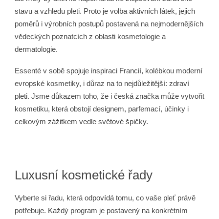
č
stavu a vzhledu pleti. Proto je volba aktivních látek, jejich
u
j
poměrů i výrobních postupů postavená na nejmodernějších
e
vědeckých poznatcích z oblasti kosmetologie a
m
dermatologie.
e
Essenté v sobě spojuje inspiraci Francií, kolébkou moderní
evropské kosmetiky, i důraz na to nejdůležitější: zdraví
ESSENTÉ
PREMIUM
pleti. Jsme důkazem toho, že i česká značka může vytvořit
HYDRATAČNÍ
kosmetiku, která obstojí designem, parfemací, účinky i
KRÉM
celkovým zážitkem vedle světové špičky.
590
Kč
Luxusní kosmetické řady
Vyberte si řadu, která odpovídá tomu, co vaše pleť právě
potřebuje. Každý program je postavený na konkrétním