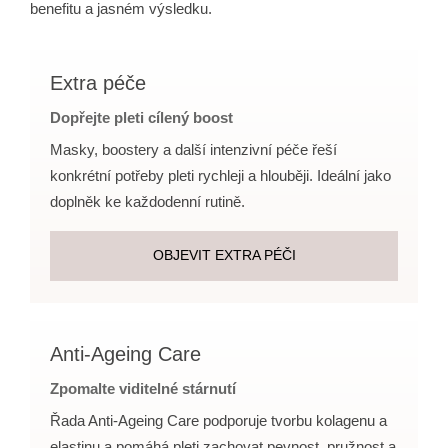
benefitu a jasném výsledku.
Extra péče
Dopřejte pleti cílený boost
Masky, boostery a další intenzivní péče řeší
konkrétní potřeby pleti rychleji a hlouběji. Ideální jako
doplněk ke každodenní rutině.
OBJEVIT EXTRA PÉČI
Anti-Ageing Care
Zpomalte viditelné stárnutí
Řada Anti-Ageing Care podporuje tvorbu kolagenu a
elastinu a pomáhá pleti zachovat pevnost, pružnost a