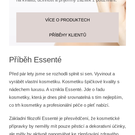
a
j
VÍCE O PRODUKTECH
í
t
PŘÍBĚHY KLIENTŮ
?
Příběh Essenté
HLEDAT
Před pár lety jsme se rozhodli splnit si sen. Vyvinout a
vyrábět vlastní kosmetiku. Kosmetiku špičkové kvality s
nádechem luxusu. A vznikla Essenté. Jde o řadu
D
kosmetiky, která je dnes plně srovnatelná s tím nejlepším,
o
co trh kosmetiky a profesionální péče o pleť nabízí.
p
o
Základní filozofií Essenté je přesvědčení, že kosmetické
r
přípravky by neměly mít pouze pěsticí a dekorativní účinky,
u
ale měly by aktivně napomáhat ke zlepšování zdravého