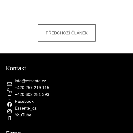
PŘEDCHOZÍ ČLÁNEK
Zápatí
Kontakt
info
@
essente.cz
+420 257 219 115
+420 602 281 393
Facebook
Essente_cz
YouTube