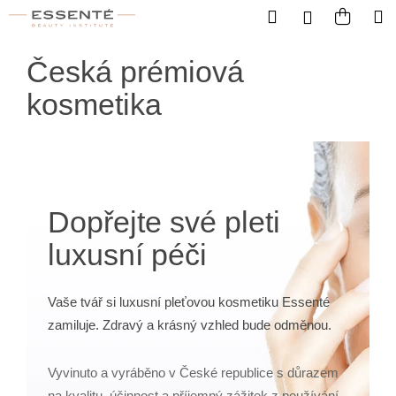
Košík
Přejít na obsah
Hledat
Nákup
M
Přihlášení
Zpět
Zpět
Postranní panel
Česká prémiová
C
kosmetika
o
p
o
t
ř
Dopřejte své pleti
e
luxusní péči
b
u
j
Vaše tvář si luxusní pleťovou kosmetiku Essenté
e
zamiluje. Zdravý a krásný vzhled bude odměnou.
t
e
Vyvinuto a vyráběno v České republice s důrazem
n
na kvalitu, účinnost a příjemný zážitek z používání.