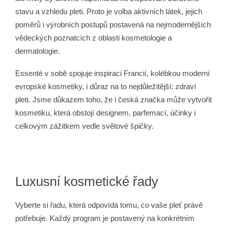
č
stavu a vzhledu pleti. Proto je volba aktivních látek, jejich
u
j
poměrů i výrobních postupů postavená na nejmodernějších
e
vědeckých poznatcích z oblasti kosmetologie a
m
dermatologie.
e
Essenté v sobě spojuje inspiraci Francií, kolébkou moderní
evropské kosmetiky, i důraz na to nejdůležitější: zdraví
ESSENTÉ
OMLAZUJÍCÍ
pleti. Jsme důkazem toho, že i česká značka může vytvořit
CC
kosmetiku, která obstojí designem, parfemací, účinky i
KRÉM
SKIN
celkovým zážitkem vedle světové špičky.
PERFECT
210
Kč
Luxusní kosmetické řady
Vyberte si řadu, která odpovídá tomu, co vaše pleť právě
potřebuje. Každý program je postavený na konkrétním